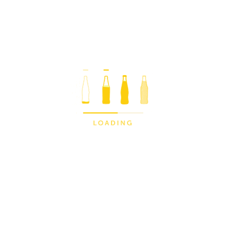
ACTUALIDAD
Pueblo del Verano 2026
Dorada celebra el espíritu del verano
y vuelve a lanzar su tributo a los
pueblos que lo hacen
inolvidablePueblo del verano 2026