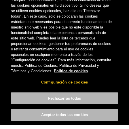
las cookies opcionales en tu dispositivo. Si no deseas que
se utilicen cookies opcionales, haz clic en "Rechazar
todas". En este caso, solo se colocarán las cookies
estrictamente necesarias para el correcto funcionamiento de
nuestro sitio web y es posible que no esté disponible la
funcionalidad completa o la experiencia personalizada de
este sitio web. Puedes leer la lista de terceros que
proporcionan cookies, gestionar tus preferencias de cookies
o retirar tu consentimiento para el uso de cookies
opcionales en cualquier momento a través de los
"Configuración de cookies". Para más información, consulta
nuestra Política de Cookies, Política de Privacidad y
CULTURA CERVECERA
NOTICIAS
Términos y Condiciones.
Política de cookies
Cervecera amplía su línea de producción
Configuración de cookies
con la internacional Stella Artois
CERVECERA DE CANARIAS
-
4 DE JULIO, 2018
Rechazarlas todas
Aceptar todas las cookies