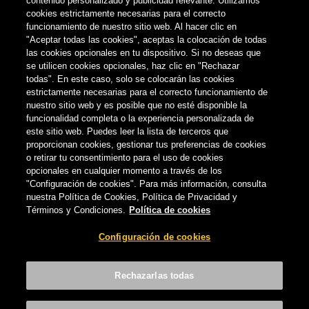
contenido personalizado y publicidad relevante. Utilizamos
cookies estrictamente necesarias para el correcto
funcionamiento de nuestro sitio web. Al hacer clic en
"Aceptar todas las cookies", aceptas la colocación de todas
las cookies opcionales en tu dispositivo. Si no deseas que
se utilicen cookies opcionales, haz clic en "Rechazar
todas". En este caso, solo se colocarán las cookies
estrictamente necesarias para el correcto funcionamiento de
nuestro sitio web y es posible que no esté disponible la
funcionalidad completa o la experiencia personalizada de
este sitio web. Puedes leer la lista de terceros que
proporcionan cookies, gestionar tus preferencias de cookies
o retirar tu consentimiento para el uso de cookies
opcionales en cualquier momento a través de los
NOTICIAS
"Configuración de cookies". Para más información, consulta
nuestra Política de Cookies, Política de Privacidad y
Términos y Condiciones.
Política de cookies
Compañía Cervecera activa una
plataforma para apoyar a la hostelería
Configuración de cookies
canaria
REDACCIÓN
-
21 DE ABRIL, 2020
Rechazarlas todas