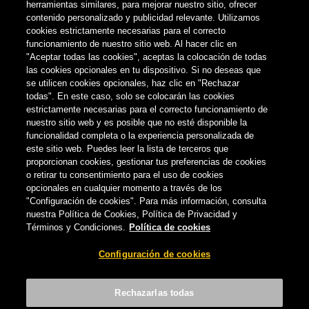
herramientas similares, para mejorar nuestro sitio, ofrecer
contenido personalizado y publicidad relevante. Utilizamos
cookies estrictamente necesarias para el correcto
funcionamiento de nuestro sitio web. Al hacer clic en
"Aceptar todas las cookies", aceptas la colocación de todas
las cookies opcionales en tu dispositivo. Si no deseas que
se utilicen cookies opcionales, haz clic en "Rechazar
todas". En este caso, solo se colocarán las cookies
estrictamente necesarias para el correcto funcionamiento de
nuestro sitio web y es posible que no esté disponible la
funcionalidad completa o la experiencia personalizada de
este sitio web. Puedes leer la lista de terceros que
proporcionan cookies, gestionar tus preferencias de cookies
o retirar tu consentimiento para el uso de cookies
opcionales en cualquier momento a través de los
ESENCIA CANARIA
"Configuración de cookies". Para más información, consulta
nuestra Política de Cookies, Política de Privacidad y
Términos y Condiciones.
Política de cookies
Dorada estrena la primera miniserie del
Carnaval para mantener vivo el espíritu
Configuración de cookies
de la fiesta
CERVECERA DE CANARIAS
-
17 DE ENERO, 2022
Rechazarlas todas