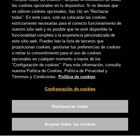
las cookies opcionales en tu dispositivo. Si no deseas que
se utilicen cookies opcionales, haz clic en "Rechazar
todas". En este caso, solo se colocarán las cookies
estrictamente necesarias para el correcto funcionamiento de
nuestro sitio web y es posible que no esté disponible la
funcionalidad completa o la experiencia personalizada de
este sitio web. Puedes leer la lista de terceros que
proporcionan cookies, gestionar tus preferencias de cookies
o retirar tu consentimiento para el uso de cookies
opcionales en cualquier momento a través de los
"Configuración de cookies". Para más información, consulta
nuestra Política de Cookies, Política de Privacidad y
NOTICIAS
Términos y Condiciones.
Política de cookies
¡Llega el barril en casa! Lo pides, lo
Configuración de cookies
tienes
CERVECERA DE CANARIAS
-
8 DE AGOSTO, 2018
Rechazarlas todas
Aceptar todas las cookies