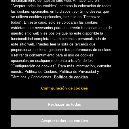
funcionamiento de nuestro sitio web. Al hacer clic en
"Aceptar todas las cookies", aceptas la colocación de todas
las cookies opcionales en tu dispositivo. Si no deseas que
se utilicen cookies opcionales, haz clic en "Rechazar
todas". En este caso, solo se colocarán las cookies
estrictamente necesarias para el correcto funcionamiento de
nuestro sitio web y es posible que no esté disponible la
funcionalidad completa o la experiencia personalizada de
este sitio web. Puedes leer la lista de terceros que
proporcionan cookies, gestionar tus preferencias de cookies
o retirar tu consentimiento para el uso de cookies
opcionales en cualquier momento a través de los
NOTICIAS
"Configuración de cookies". Para más información, consulta
nuestra Política de Cookies, Política de Privacidad y
Términos y Condiciones.
Política de cookies
CCC colabora en la mejora de la
capacidad profesional de los jóvenes
Configuración de cookies
canarios
CERVECERA DE CANARIAS
-
7 DE AGOSTO, 2015
Rechazarlas todas
Aceptar todas las cookies