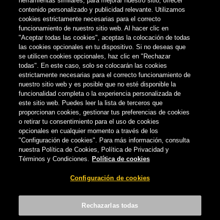
herramientas similares, para mejorar nuestro sitio, ofrecer
contenido personalizado y publicidad relevante. Utilizamos
cookies estrictamente necesarias para el correcto
funcionamiento de nuestro sitio web. Al hacer clic en
"Aceptar todas las cookies", aceptas la colocación de todas
las cookies opcionales en tu dispositivo. Si no deseas que
se utilicen cookies opcionales, haz clic en "Rechazar
todas". En este caso, solo se colocarán las cookies
estrictamente necesarias para el correcto funcionamiento de
nuestro sitio web y es posible que no esté disponible la
funcionalidad completa o la experiencia personalizada de
este sitio web. Puedes leer la lista de terceros que
proporcionan cookies, gestionar tus preferencias de cookies
o retirar tu consentimiento para el uso de cookies
opcionales en cualquier momento a través de los
"Configuración de cookies". Para más información, consulta
nuestra Política de Cookies, Política de Privacidad y
ESENCIA CANARIA
Términos y Condiciones.
Política de cookies
Cinco lugares en Tenerife para sacar
Configuración de cookies
fotos de Instagram
CERVECERA DE CANARIAS
-
11 DE SEPTIEMBRE, 2019
Rechazarlas todas