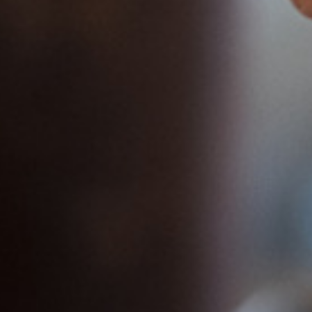
AL
POLÍTICA DE COOKIES
ÁREA PROFESIONAL
DE PRIVACIDAD
Compañía Cervecera de Canarias
recomienda el consumo responsab
No compartas este contenido con
a nuestra newsletter y te
personas que no tengan la edad le
os informado de todas las
consumir alcohol.