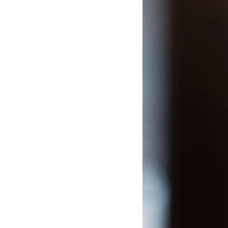
AVISO LEG
POLÍTICA 
Suscríbete 
mantendrem