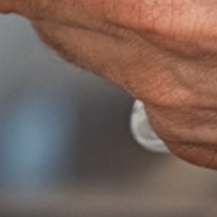
le.
gal para