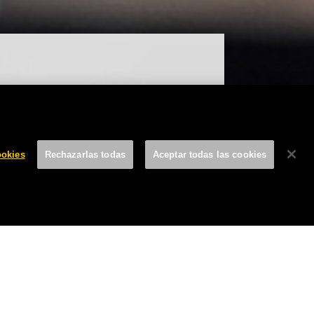
r de una
fecta
ookies
Rechazarlas todas
Aceptar todas las cookies
GOSTO, 2021