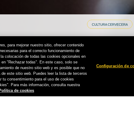
 y promociones
Configuración de cookies
CULTURA CERVECERA
Cómo disfruta
rvecera de Canarias, S.A.
es, para mejorar nuestro sitio, ofrecer contenido
 el contenido de esta web con
 necesarias para el correcto funcionamiento de
s la colocación de todas las cookies opcionales en
cerveza per
ic en "Rechazar todas". En este caso, solo se
ev All rights reserved. Enjoy
Configuración de c
namiento de nuestro sitio web y es posible que no
 Do not share this content with
 de este sitio web. Puedes leer la lista de terceros
ar tu consentimiento para el uso de cookies
kies". Para más información, consulta nuestra
CERVECERA DE CANARIAS
-
18 DE A
Política de cookies
COMPARTIR