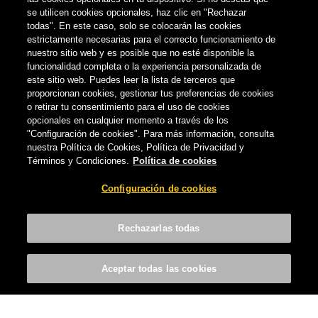
se utilicen cookies opcionales, haz clic en "Rechazar
todas". En este caso, solo se colocarán las cookies
estrictamente necesarias para el correcto funcionamiento de
nuestro sitio web y es posible que no esté disponible la
funcionalidad completa o la experiencia personalizada de
este sitio web. Puedes leer la lista de terceros que
proporcionan cookies, gestionar tus preferencias de cookies
o retirar tu consentimiento para el uso de cookies
opcionales en cualquier momento a través de los
"Configuración de cookies". Para más información, consulta
nuestra Política de Cookies, Política de Privacidad y
NOTICIAS
Términos y Condiciones.
Política de cookies
Compañía Cervecera de Canarias celebra
Configuración de cookies
hoy el ‘Día Internacional de la Cerveza’
CERVECERA DE CANARIAS
-
6 DE AGOSTO, 2021
Rechazarlas todas
Aceptar todas las cookies