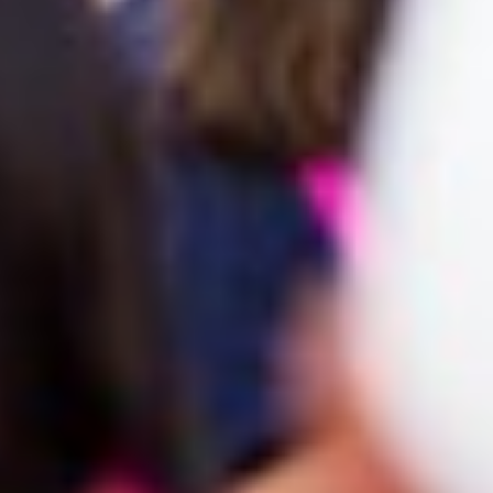
AL
POLÍTICA DE COOKIES
ÁREA PROFESIONAL
DE PRIVACIDAD
Compañía Cervecera de Canarias
recomienda el consumo responsab