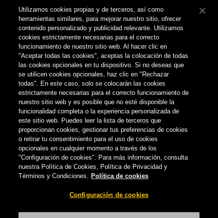
Compañía Cervecera de Canarias recomienda el consumo
Utilizamos cookies propias y de terceros, así como
responsable.
herramientas similares, para mejorar nuestro sitio, ofrecer
contenido personalizado y publicidad relevante. Utilizamos
No compartas este contenido con personas que no tengan la
cookies estrictamente necesarias para el correcto
edad legal para consumir alcohol.
funcionamiento de nuestro sitio web. Al hacer clic en
"Aceptar todas las cookies", aceptas la colocación de todas
las cookies opcionales en tu dispositivo. Si no deseas que
Configuración de cookies
se utilicen cookies opcionales, haz clic en "Rechazar
todas". En este caso, solo se colocarán las cookies
estrictamente necesarias para el correcto funcionamiento de
nuestro sitio web y es posible que no esté disponible la
funcionalidad completa o la experiencia personalizada de
este sitio web. Puedes leer la lista de terceros que
proporcionan cookies, gestionar tus preferencias de cookies
o retirar tu consentimiento para el uso de cookies
opcionales en cualquier momento a través de los
"Configuración de cookies". Para más información, consulta
nuestra Política de Cookies, Política de Privacidad y
Términos y Condiciones.
Política de cookies
Configuración de cookies