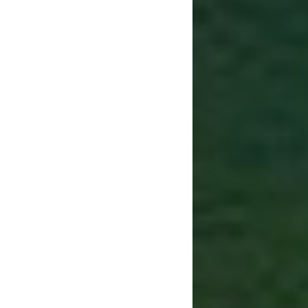
AVISO LEG
POLÍTICA 
Suscríbete 
mantendrem
novedades