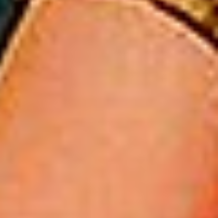
le.
gal para