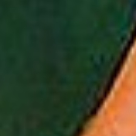
AL
POLÍTICA DE COOKIES
ÁREA PROFESIONAL
DE PRIVACIDAD
Compañía Cervecera de Canarias
recomienda el consumo responsab
No compartas este contenido con
a nuestra newsletter y te
personas que no tengan la edad le
os informado de todas las
consumir alcohol.
 y promociones