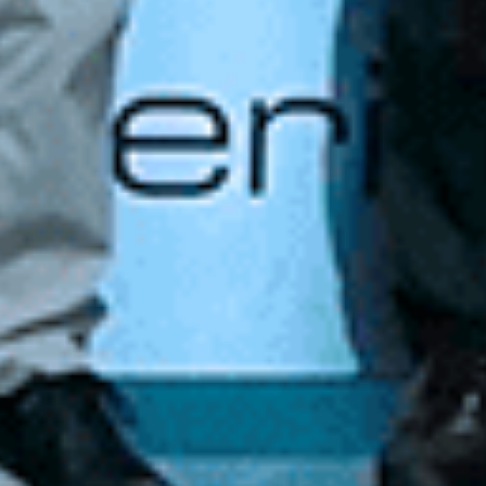
AL
POLÍTICA DE COOKIES
ÁREA PROFESIONAL
DE PRIVACIDAD
Compañía Cervecera de Canarias
recomienda el consumo responsab
No compartas este contenido con
a nuestra newsletter y te