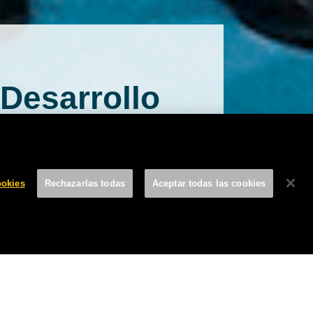
gal para
 Desarrollo
ebate en
s
ookies
Rechazarlas todas
Aceptar todas las cookies
JUNIO, 2019