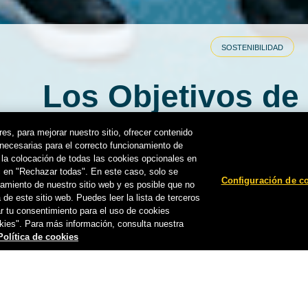
personas que no tengan la edad le
os informado de todas las
consumir alcohol.
 y promociones
Configuración de cookies
SOSTENIBILIDAD
Los Objetivos de
Sostenible, a d
rvecera de Canarias, S.A.
es, para mejorar nuestro sitio, ofrecer contenido
 el contenido de esta web con
 necesarias para el correcto funcionamiento de
s la colocación de todas las cookies opcionales en
Canaria
ic en "Rechazar todas". En este caso, solo se
ev All rights reserved. Enjoy
Configuración de c
namiento de nuestro sitio web y es posible que no
 Do not share this content with
 de este sitio web. Puedes leer la lista de terceros
ar tu consentimiento para el uso de cookies
kies". Para más información, consulta nuestra
CERVECERA DE CANARIAS
-
27 DE 
Política de cookies