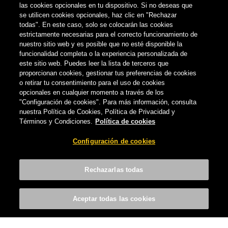
las cookies opcionales en tu dispositivo. Si no deseas que
se utilicen cookies opcionales, haz clic en "Rechazar
todas". En este caso, solo se colocarán las cookies
estrictamente necesarias para el correcto funcionamiento de
nuestro sitio web y es posible que no esté disponible la
funcionalidad completa o la experiencia personalizada de
este sitio web. Puedes leer la lista de terceros que
proporcionan cookies, gestionar tus preferencias de cookies
o retirar tu consentimiento para el uso de cookies
opcionales en cualquier momento a través de los
"Configuración de cookies". Para más información, consulta
nuestra Política de Cookies, Política de Privacidad y
CULTURA CERVECERA
ESENCIA CANARIA
Términos y Condiciones.
Política de cookies
Los valores nutricionales de nuestras
Configuración de cookies
cervezas
CERVECERA DE CANARIAS
-
19 DE NOVIEMBRE, 2018
Rechazarlas todas
Aceptar todas las cookies