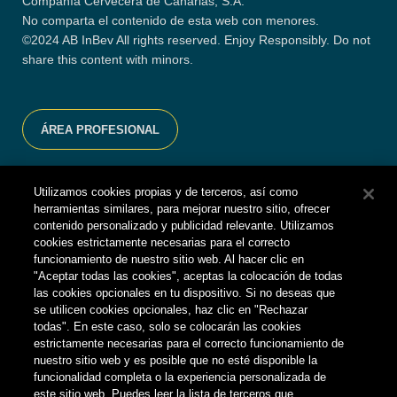
Compañía Cervecera de Canarias, S.A.
No comparta el contenido de esta web con menores.
©2024 AB InBev All rights reserved. Enjoy Responsibly. Do not
share this content with minors.
ÁREA PROFESIONAL
Compañía Cervecera de Canarias recomienda el consumo
Utilizamos cookies propias y de terceros, así como
responsable.
herramientas similares, para mejorar nuestro sitio, ofrecer
contenido personalizado y publicidad relevante. Utilizamos
No compartas este contenido con personas que no tengan la
cookies estrictamente necesarias para el correcto
edad legal para consumir alcohol.
funcionamiento de nuestro sitio web. Al hacer clic en
"Aceptar todas las cookies", aceptas la colocación de todas
las cookies opcionales en tu dispositivo. Si no deseas que
Configuración de cookies
se utilicen cookies opcionales, haz clic en "Rechazar
todas". En este caso, solo se colocarán las cookies
estrictamente necesarias para el correcto funcionamiento de
nuestro sitio web y es posible que no esté disponible la
funcionalidad completa o la experiencia personalizada de
este sitio web. Puedes leer la lista de terceros que