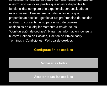
nuestro sitio web y es posible que no esté disponible la
funcionalidad completa o la experiencia personalizada de
este sitio web. Puedes leer la lista de terceros que
proporcionan cookies, gestionar tus preferencias de cookies
o retirar tu consentimiento para el uso de cookies
opcionales en cualquier momento a través de los
"Configuración de cookies". Para más información, consulta
nuestra Política de Cookies, Política de Privacidad y
CULTURA CERVECERA
Términos y Condiciones.
Política de cookies
Descubre los diferentes tipos de cerveza
Configuración de cookies
en España
CERVECERA DE CANARIAS
-
26 DE DICIEMBRE, 2019
Rechazarlas todas
Aceptar todas las cookies
COMPARTIR