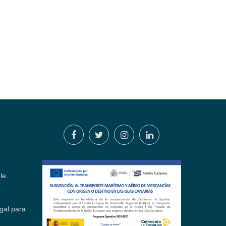
le.
gal para